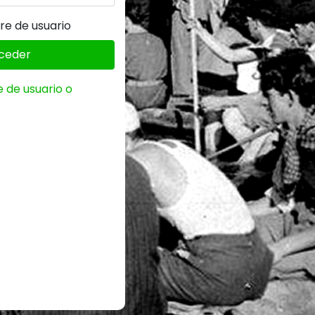
e de usuario
ceder
 de usuario o